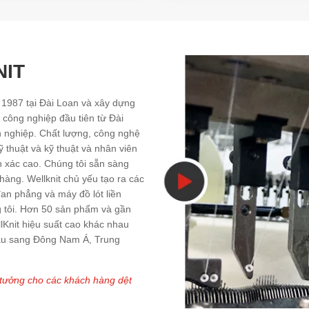
NIT
 1987 tại Đài Loan và xây dựng
công nghiệp đầu tiên từ Đài
n nghiệp. Chất lượng, công nghệ
ỹ thuật và kỹ thuật và nhân viên
nh xác cao. Chúng tôi sẵn sàng
hàng. Wellknit chủ yếu tạo ra các
an phẳng và máy đồ lót liền
g tôi. Hơn 50 sản phẩm và gần
lKnit hiệu suất cao khác nhau
ẩu sang Đông Nam Á, Trung
lý tưởng cho các khách hàng dệt