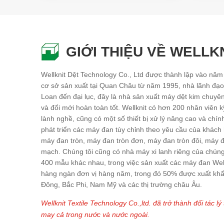
GIỚI THIỆU VỀ WELLK
Wellknit Dệt Technology Co., Ltd được thành lập vào năm
cơ sở sản xuất tại Quan Châu từ năm 1995, nhà lãnh đạo 
Loan đến đại lục, đây là nhà sản xuất máy dệt kim chuyê
và đổi mới hoàn toàn tốt. Wellknit có hơn 200 nhân viên k
lành nghề, cũng có một số thiết bị xử lý nâng cao và chí
phát triển các máy đan tùy chỉnh theo yêu cầu của khách 
máy đan tròn, máy đan tròn đơn, máy đan tròn đôi, máy đ
mạch. Chúng tôi cũng có nhà máy xi lanh riêng của chún
400 mẫu khác nhau, trong việc sản xuất các máy đan Wel
hàng ngàn đơn vị hàng năm, trong đó 50% được xuất kh
Đông, Bắc Phi, Nam Mỹ và các thị trường châu Âu.
Wellknit Textile Technology Co.,ltd. đã trở thành đối tác 
may cả trong nước và nước ngoài.