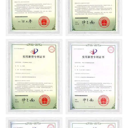
Thiết bị góc núi của máy
Cơ chế Jacquard của máy
đan ba chức năng và lắp
lót liền mạch
ráp kim đan phù hợp