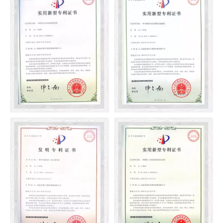
Cơ chế cán vải cho máy
đan tròn
Một máy đan tròn liền mạch
Cơ chế lăn vải với lực kéo
có khả năng đan các vòng
liên tục
tùy ý