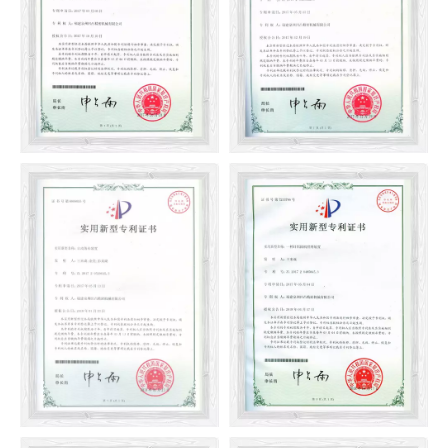
máy đan tròn hai mặt
dệt mô trên
Cơ chế Jacquard trên của
Công cụ khoan đa góc
máy đan tròn