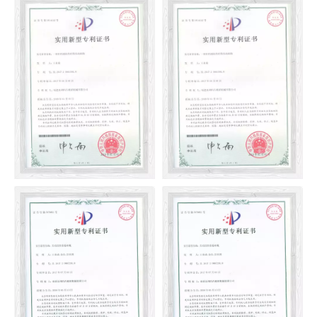
Thiết bị chiếu sáng cho máy
Thiết bị tự động
đan tròn
Cơ chế truyền xi lanh kim
Cơ chế truyền xi lanh kim
của máy đan tròn
của máy đan tròn