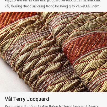
kép, có thể tạo ra cấu trúc jacquard và tuck ở cả hai mặt của
vải, thường được sử dụng trong bộ nâng giày và vật liệu nệm.
Vải Terry Jacquard
Được sản xuất bởi máy đan thông tư Terry Jacquard được vi