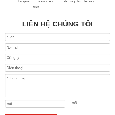
i tính
Jacquard nhuộm sợi vi
đường đơn Jersey
rry)
tính
LIÊN HỆ CHÚNG TÔI