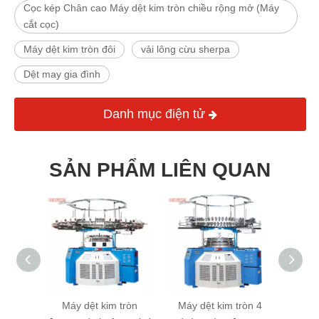
Cọc kép Chân cao Máy dệt kim tròn chiều rộng mở (Máy
cắt cọc)
Máy dệt kim tròn đôi
vải lông cừu sherpa
Dệt may gia đình
Danh mục điện tử
SẢN PHẨM LIÊN QUAN
ng tròn
Máy dệt kim tròn
Máy dệt kim tròn 4
Máy d