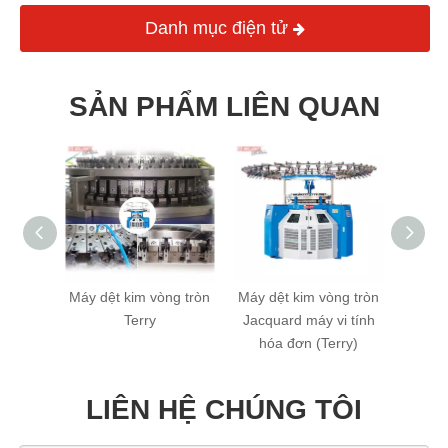
Danh mục điện tử
SẢN PHẨM LIÊN QUAN
n mini-
Máy dệt kim vòng tròn
Máy dệt kim vòng tròn
Máy dệ
7 bước
Terry
Jacquard máy vi tính
Jacqua
hóa đơn (Terry)
LIÊN HỆ CHÚNG TÔI